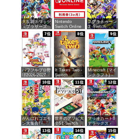
大乱闘スマッシ
Nintendo
スプラトゥーン
ュブラザーズ
Switch Online
3 -Switch
SPECIAL -
利用券(個人プ
7位
8位
9位
Switch
ラン3か月)|オ
価格：¥5,536
ンラインコード
版
価格：¥6,473
価格：¥900
パワフルプロ野
It Takes Two -
Minecraft (マイ
球2026-2027 -
Switch
ンクラフト) -
Switch
Switch
10位
11位
12位
価格：¥3,200
価格：¥6,800
価格：¥3,400
がんばれゴエモ
世界のアソビ大
マリオカート8
ン大集合! -
全51-Switch
デラックス -
Switch
Switch
13位
14位
15位
価格：¥3,655
価格：¥4,436
価格：¥5,591