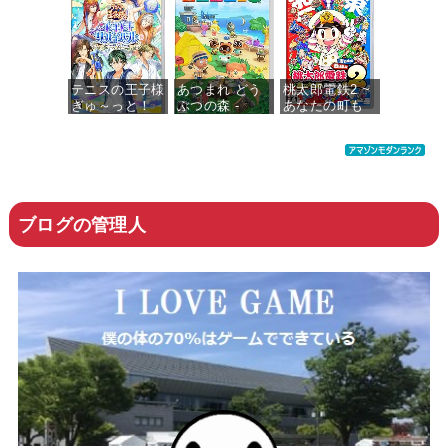
テニスの王子様
あつまれ どう
桃太郎電鉄2 ~
ぎゅ～っと！
ぶつの森 -
あなたの町も
ドキドキサバイ
Switch
きっとある~ 東
バル Tie break
日本編+西日本
♡ game
編
価格：¥5,518
価格：¥7,700
価格：¥6,200
ブログの管理人