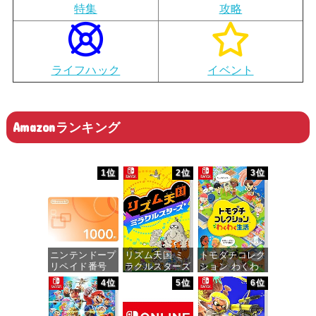
特集
攻略
ライフハック
イベント
Amazonランキング
1位
2位
3位
ニンテンドープ
リズム天国 ミ
トモダチコレク
リペイド番号
ラクルスターズ
ション わくわ
1000円|オンラ
-Switch
く生活 -Switch
4位
5位
6位
インコード版
価格：¥5,595
価格：¥6,155
価格：¥1,000