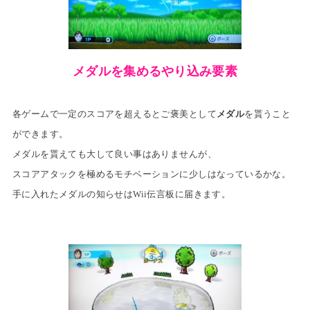
メダルを集めるやり込み要素
各ゲームで一定のスコアを超えるとご褒美として
メダル
を貰うこと
ができます。
メダルを貰えても大して良い事はありませんが、
スコアアタックを極めるモチベーションに少しはなっているかな。
手に入れたメダルの知らせはWii伝言板に届きます。