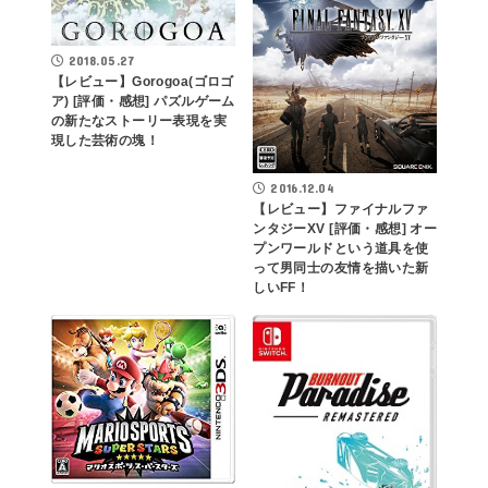
2018.05.27
【レビュー】Gorogoa(ゴロゴ
ア) [評価・感想] パズルゲーム
の新たなストーリー表現を実
現した芸術の塊！
2016.12.04
【レビュー】ファイナルファ
ンタジーXV [評価・感想] オー
プンワールドという道具を使
って男同士の友情を描いた新
しいFF！