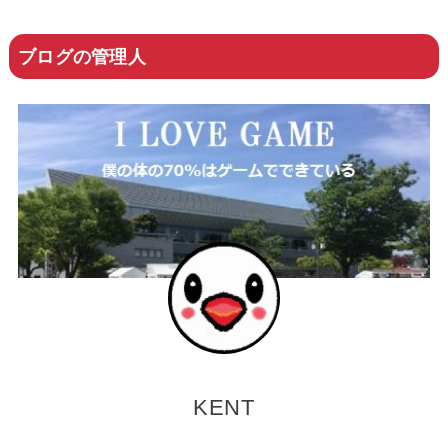
価格：¥6,200
ブログの管理人
KENT