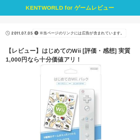
KENTWORLD for ゲームレビュー
2011.07.05
※当ページのリンクには広告が含まれています。
【レビュー】はじめてのWii [評価・感想] 実質
1,000円なら十分価値アリ！