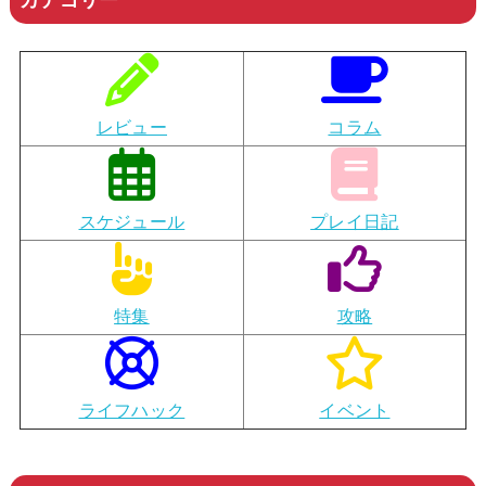
レビュー
コラム
スケジュール
プレイ日記
特集
攻略
ライフハック
イベント