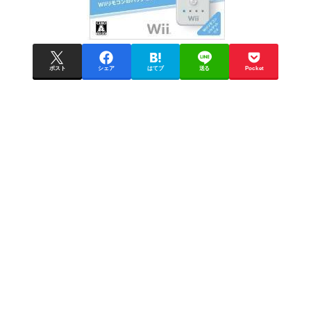
ポスト
シェア
はてブ
送る
Pocket