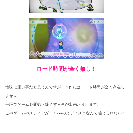
ロード時間が全く無し！
地味に凄い事だと思うんですが、本作にはロード時間が全く存在し
ません。
一瞬でゲームを開始・終了する事が出来たりします。
このゲームのメディアが１２cmの光ディスクなんて信じられない！