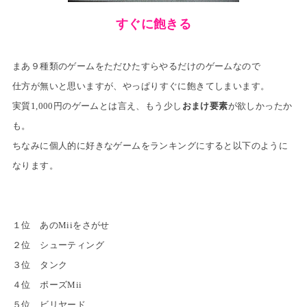
すぐに飽きる
まあ９種類のゲームをただひたすらやるだけのゲームなので
仕方が無いと思いますが、
やっぱりすぐに飽きてしまいます。
実質1,000円のゲームとは言え、もう少し
おまけ要素
が欲しかったか
も。
ちなみに個人的に好きなゲームをランキングにすると以下のように
なります。
１位 あのMiiをさがせ
２位 シューティング
３位 タンク
４位 ポーズMii
５位 ビリヤード