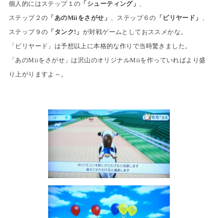
個人的にはステップ１の
「シューティング」
、
ステップ２の
「あのMiiをさがせ」
、ステップ６の
「ビリヤード」
、
ステップ９の
「タンク!」
が対戦ゲームとしておススメかな。
「ビリヤード」は予想以上に本格的な作りで当時驚きました。
「あのMiiをさがせ」は沢山のオリジナルMiiを作っていればより盛
り上がりますよ～。