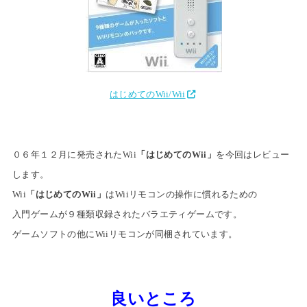
はじめてのWii/Wii
０６年１２月に発売されたWii
「はじめてのWii」
を今回はレビュー
します。
Wii
「はじめてのWii」
はWiiリモコンの操作に慣れるための
入門ゲームが
９種類収録されたバラエティゲームです。
ゲームソフトの他にWiiリモコンが同梱されています。
良いところ