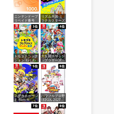
ニンテンドープ
リズム天国 ミ
リペイド番号
ラクルスターズ
1000円|オンラ
-Switch
3位
4位
インコード版
価格：¥5,645
価格：¥1,000
トモダチコレク
大乱闘スマッシ
ション わくわ
ュブラザーズ
く生活 -Switch
SPECIAL -
5位
6位
Switch
価格：¥6,144
価格：¥6,473
スプラトゥーン
パワフルプロ野
3 -Switch
球2026-2027 -
Switch
7位
8位
価格：¥5,536
価格：¥6,927