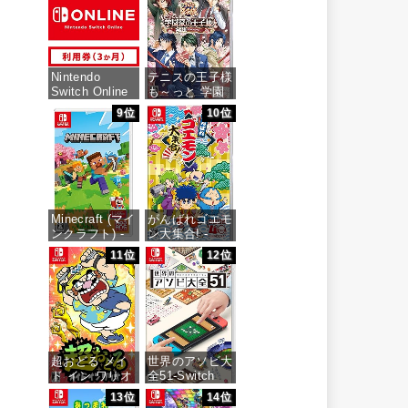
Nintendo
テニスの王子様
Switch Online
も～っと 学園
利用券(個人プ
祭の王子様
9位
10位
ラン3か月)|オ
♡-40 and
ンラインコード
more…
版
価格：¥7,159
価格：¥900
Minecraft (マイ
がんばれゴエモ
ンクラフト) -
ン大集合! -
Switch
Switch
11位
12位
価格：¥3,400
価格：¥4,436
超おどる メイ
世界のアソビ大
ド イン ワリオ
全51-Switch
-Switch
13位
14位
価格：¥3,655