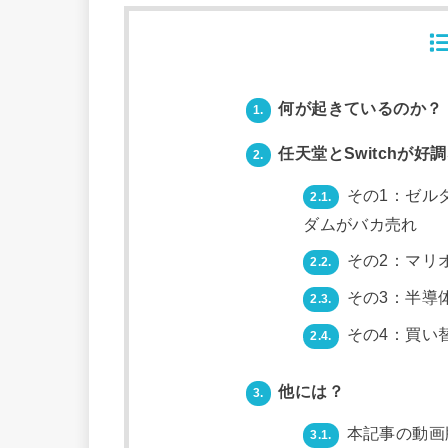
何が起きているのか？
1.
任天堂とSwitchが好
2.
その1：ゼル
2.1.
ダムがバカ売れ
その2：マリ
2.2.
その3：半導
2.3.
その4：買い
2.4.
他には？
3.
本記事の動画
3.1.