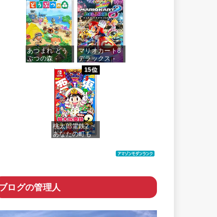
価格：¥4,073
あつまれ どう
マリオカート8
ぶつの森 -
デラックス -
Switch
Switch
15位
価格：¥5,518
価格：¥5,591
桃太郎電鉄2 ~
あなたの町も
きっとある~ 東
日本編+西日本
編
価格：¥6,200
ブログの管理人