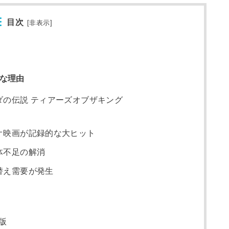
目次
[
非表示
]
調な理由
ダの伝説 ティアーズオブザキング
オ映画が記録的な大ヒット
体不足の解消
替え需要が発生
版