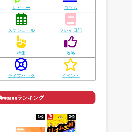
レビュー
コラム
スケジュール
プレイ日記
特集
攻略
ライフハック
イベント
Amazonランキング
1位
2位