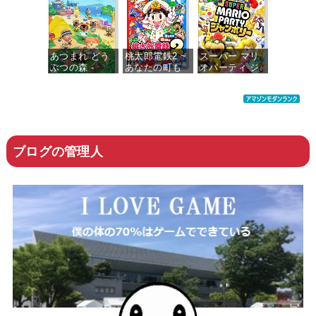
あつまれ どう
桃太郎電鉄2 ~
スーパー マリ
ぶつの森 -
あなたの町も
オパーティ ジ
Switch
きっとある~ 東
ャンボリー -
日本編+西日本
Switch
編
価格：¥5,518
価格：¥6,058
価格：¥6,200
ブログの管理人