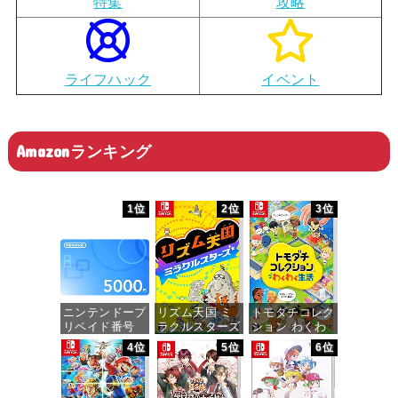
特集
攻略
ライフハック
イベント
Amazonランキング
1位
2位
3位
ニンテンドープ
リズム天国 ミ
トモダチコレク
リペイド番号
ラクルスターズ
ション わくわ
5000円|オンラ
-Switch
く生活 -Switch
4位
5位
6位
インコード版
価格：¥5,645
価格：¥6,155
価格：¥5,000