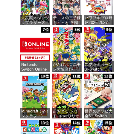
大乱闘スマッシ
テニスの王子様
パワフルプロ野
ュブラザーズ
も～っと 学園
球2026-2027 -
SPECIAL -
祭の王子様
Switch
7位
8位
9位
Switch
♡-40 and
more…
価格：¥6,940
価格：¥6,473
価格：¥7,159
Nintendo
がんばれゴエモ
スプラトゥーン
Switch Online
ン大集合! -
3 -Switch
利用券(個人プ
Switch
10位
11位
12位
ラン3か月)|オ
価格：¥5,536
ンラインコード
価格：¥4,436
版
価格：¥900
Minecraft (マイ
超おどる メイ
世界のアソビ大
ンクラフト) -
ド イン ワリオ
全51-Switch
Switch
-Switch
13位
14位
15位
価格：¥3,655
価格：¥3,400
価格：¥4,073