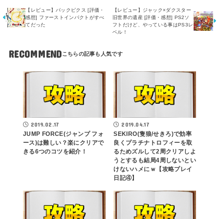
【レビュー】パックピクス [評価・
【レビュー】ジャック×ダクスター
感想] ファーストインパクトがすべ
旧世界の遺産 [評価・感想] PS2ソ
てだった
フトだけど、やっている事はPS3レ
ベル！
RECOMMEND
2019.02.17
2019.04.17
JUMP FORCE(ジャンプ フォ
SEKIRO(隻狼/せきろ)で効率
ース)は難しい？楽にクリアで
良くプラチナトロフィーを取
きる6つのコツを紹介！
るためズルして2周クリアしよ
うとするも結局4周しないとい
けないハメにｗ【攻略プレイ
日記④】