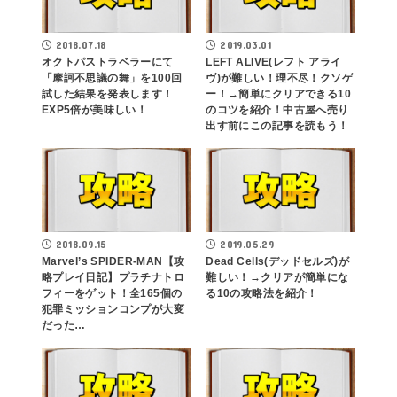
2018.07.18
2019.03.01
オクトパストラベラーにて
LEFT ALIVE(レフト アライ
「摩訶不思議の舞」を100回
ヴ)が難しい！理不尽！クソゲ
試した結果を発表します！
ー！→簡単にクリアできる10
EXP5倍が美味しい！
のコツを紹介！中古屋へ売り
出す前にこの記事を読もう！
2018.09.15
2019.05.29
Marvel’s SPIDER-MAN【攻
Dead Cells(デッドセルズ)が
略プレイ日記】プラチナトロ
難しい！→クリアが簡単にな
フィーをゲット！全165個の
る10の攻略法を紹介！
犯罪ミッションコンプが大変
だった…