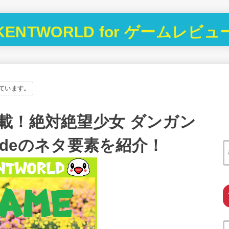
KENTWORLD for ゲームレビュ
ています。
載！絶対絶望少女 ダンガン
isodeのネタ要素を紹介！