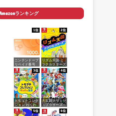
Amazonランキング
1位
2位
ニンテンドープ
リズム天国 ミ
リペイド番号
ラクルスターズ
1000円|オンラ
-Switch
3位
4位
インコード版
価格：¥5,645
価格：¥1,000
トモダチコレク
大乱闘スマッシ
ション わくわ
ュブラザーズ
く生活 -Switch
SPECIAL -
5位
6位
Switch