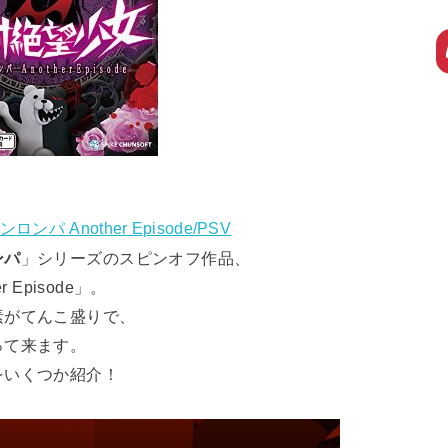
パ Another Episode/PSV
ンパ
」シリーズのスピンオフ作品、
Episode」。
素がてんこ盛りで、
って来ます。
をいくつか紹介！