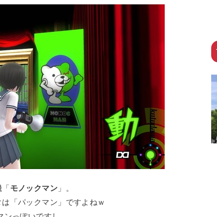
機「
モノックマン
」。
タは「パックマン」ですよねｗ
マンっぽいですし。