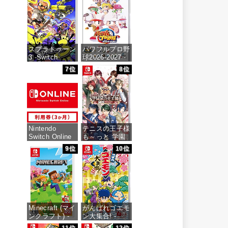
価格：¥6,144
価格：¥6,473
スプラトゥーン
パワフルプロ野
3 -Switch
球2026-2027 -
Switch
7位
8位
価格：¥5,536
価格：¥6,927
Nintendo
テニスの王子様
Switch Online
も～っと 学園
利用券(個人プ
祭の王子様
9位
10位
ラン3か月)|オ
♡-40 and
ンラインコード
more…
版
価格：¥7,159
価格：¥900
Minecraft (マイ
がんばれゴエモ
ンクラフト) -
ン大集合! -
Switch
Switch