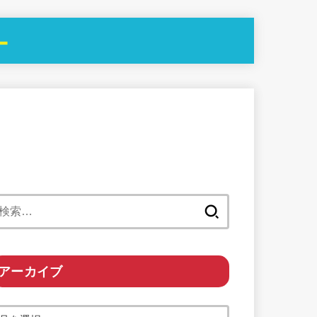
ー
検
索:
アーカイブ