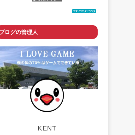
きっとある~ 東
日本編+西日本
編
価格：¥6,200
ブログの管理人
KENT