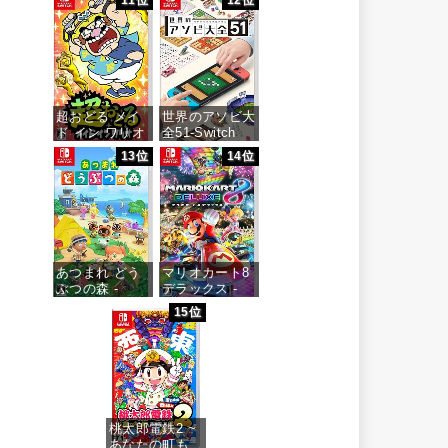
11位
12位
価格：¥3,400
価格：¥4,436
超おどる メイ
世界のアソビ大
ド イン ワリオ
全51-Switch
-Switch
13位
14位
価格：¥3,655
価格：¥4,073
あつまれ どう
マリオカート8
ぶつの森 -
デラックス -
Switch
Switch
15位
価格：¥5,518
価格：¥5,591
桃太郎電鉄2 ~
あなたの町も