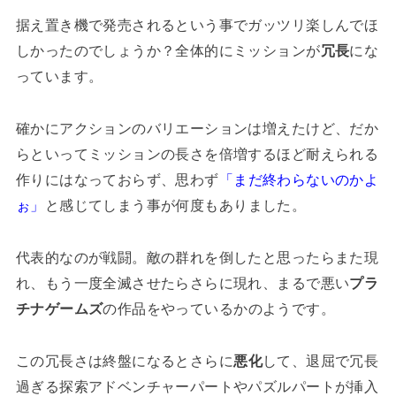
据え置き機で発売されるという事でガッツリ楽しんでほ
しかったのでしょうか？全体的にミッションが
冗長
にな
っています。
確かにアクションのバリエーションは増えたけど、だか
らといってミッションの長さを倍増するほど耐えられる
作りにはなっておらず、思わず
「まだ終わらないのかよ
ぉ」
と感じてしまう事が何度もありました。
代表的なのが戦闘。敵の群れを倒したと思ったらまた現
れ、もう一度全滅させたらさらに現れ、まるで悪い
プラ
チナゲームズ
の作品をやっているかのようです。
この冗長さは終盤になるとさらに
悪化
して、退屈で冗長
過ぎる探索アドベンチャーパートやパズルパートが挿入