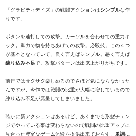
「グラビティデイズ」の戦闘アクションは
シンプル
な作
りです。
ボタンを連打しての攻撃。カーソルを合わせての重力キ
ック。重力で物を持ちあげての攻撃。必殺技。この４つ
が基本となっていて、良く言えばシンプル。悪く言えば
練り込み不足
で、攻撃パターンは出来上がりがちです。
前作では
サクサク
楽しめるのでさほど気にならなかった
んですが、今作では戦闘の比重が大幅に増しているので
練り込み不足が露呈してしまいました。
確かに新アクションはあるけど、あくまでも形態チェン
ジでやっている事は変わらないので戦闘の比重アップに
見合った豊富なゲーム体験を提供出来ておらず、
単調
に