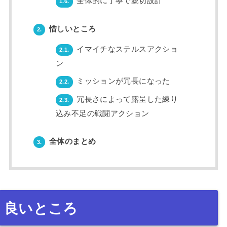
全体的に丁寧で親切設計
1.6.
惜しいところ
2.
イマイチなステルスアクショ
2.1.
ン
ミッションが冗長になった
2.2.
冗長さによって露呈した練り
2.3.
込み不足の戦闘アクション
全体のまとめ
3.
良いところ