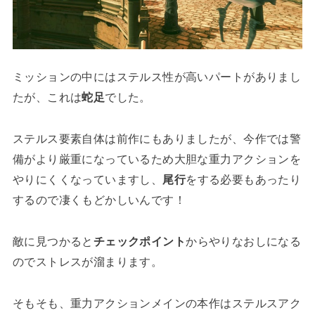
ミッションの中にはステルス性が高いパートがありまし
たが、これは
蛇足
でした。
ステルス要素自体は前作にもありましたが、今作では警
備がより厳重になっているため大胆な重力アクションを
やりにくくなっていますし、
尾行
をする必要もあったり
するので凄くもどかしいんです！
敵に見つかると
チェックポイント
からやりなおしになる
のでストレスが溜まります。
そもそも、重力アクションメインの本作はステルスアク