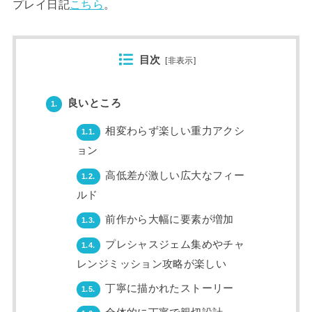
プレイ日記
こちら
。
目次
[
非表示
]
良いところ
1.
相変わらず楽しい重力アクシ
1.1.
ョン
高低差が激しい広大なフィー
1.2.
ルド
前作から大幅に要素が増加
1.3.
プレシャスジェム集めやチャ
1.4.
レンジミッション攻略が楽しい
丁寧に描かれたストーリー
1.5.