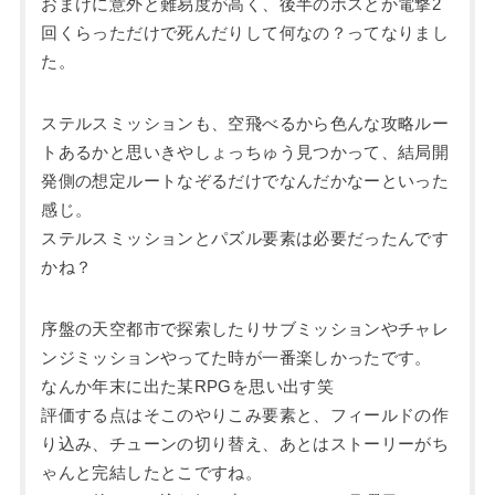
おまけに意外と難易度が高く、後半のボスとか電撃2
回くらっただけで死んだりして何なの？ってなりまし
た。
ステルスミッションも、空飛べるから色んな攻略ルー
トあるかと思いきやしょっちゅう見つかって、結局開
発側の想定ルートなぞるだけでなんだかなーといった
感じ。
ステルスミッションとパズル要素は必要だったんです
かね？
序盤の天空都市で探索したりサブミッションやチャレ
ンジミッションやってた時が一番楽しかったです。
なんか年末に出た某RPGを思い出す笑
評価する点はそこのやりこみ要素と、フィールドの作
り込み、チューンの切り替え、あとはストーリーがち
ゃんと完結したとこですね。