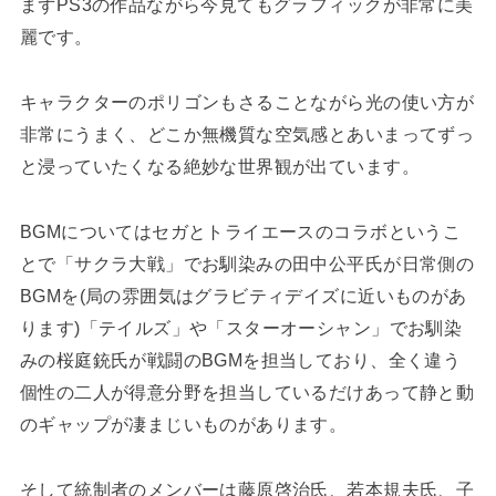
まずPS3の作品ながら今見てもグラフィックが非常に美
麗です。
キャラクターのポリゴンもさることながら光の使い方が
非常にうまく、どこか無機質な空気感とあいまってずっ
と浸っていたくなる絶妙な世界観が出ています。
BGMについてはセガとトライエースのコラボというこ
とで「サクラ大戦」でお馴染みの田中公平氏が日常側の
BGMを(局の雰囲気はグラビティデイズに近いものがあ
ります)「テイルズ」や「スターオーシャン」でお馴染
みの桜庭銃氏が戦闘のBGMを担当しており、全く違う
個性の二人が得意分野を担当しているだけあって静と動
のギャップが凄まじいものがあります。
そして統制者のメンバーは藤原啓治氏、若本規夫氏、子