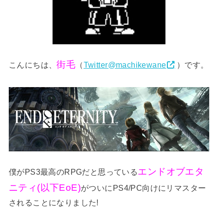
街毛
こんにちは、
（
Twitter@machikewane
）です。
エンドオブエタ
僕がPS3最高のRPGだと思っている
ニティ(以下EoE)
がついにPS4/PC向けにリマスター
されることになりました!