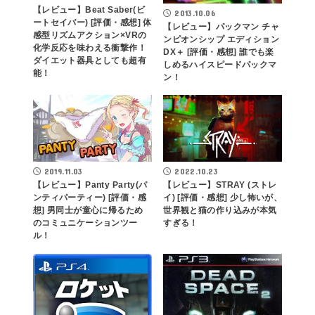
【レビュー】Beat Saber(ビ
2013.10.06
ートセイバー) [評価・感想] 体
【レビュー】パックマン チャ
感型リズムアクション×VRの
ンピオンシップ エディション
化学反応を味わえる衝撃作！
DX＋ [評価・感想] 誰でも楽
ダイエット器具としても超有
しめるハイスピードパックマ
能！
ン！
2019.11.03
2022.10.23
【レビュー】Panty Party(パ
【レビュー】STRAY (ストレ
ンティパーティー) [評価・感
イ) [評価・感想] 少し怖いが、
想] 男同士が童心に帰るため
世界観と猫の作り込みが本気
のコミュニケーションツー
すぎる！
ル！