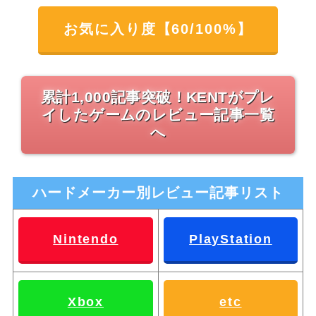
お気に入り度【60/100%】
累計1,000記事突破！KENTがプレ
イしたゲームのレビュー記事一覧
へ
ハードメーカー別レビュー記事リスト
Nintendo
PlayStation
Xbox
etc