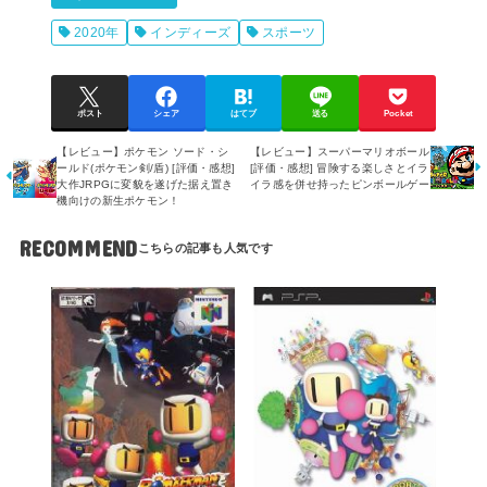
2020年
インディーズ
スポーツ
ポスト
シェア
はてブ
送る
Pocket
【レビュー】ポケモン ソード・シ
【レビュー】スーパーマリオボール
ールド(ポケモン剣/盾) [評価・感想]
[評価・感想] 冒険する楽しさとイラ
大作JRPGに変貌を遂げた据え置き
イラ感を併せ持ったピンボールゲー
機向けの新生ポケモン！
RECOMMEND