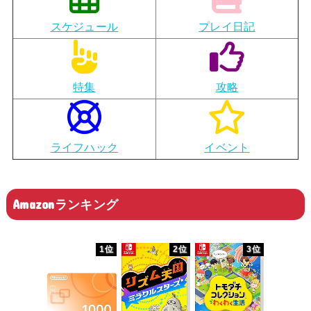
スケジュール
プレイ日記
特集
攻略
ライフハック
イベント
Amazonランキング
1位
2位
3位