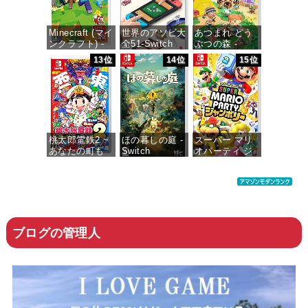
価格：¥900
Minecraft (マイ
世界のアソビ大
あつまれ どう
ンクラフト) -
全51-Switch
ぶつの森 -
Switch
Switch
13位
14位
15位
価格：¥3,655
価格：¥3,400
価格：¥5,518
桃太郎電鉄2 ~
ほの暮しの庭 -
スーパー マリ
あなたの町も
Switch
オパーティ ジ
きっとある~ 東
ャンボリー -
日本編+西日本
Switch
価格：¥6,890
編
価格：¥6,055
価格：¥6,200
ブログの管理人