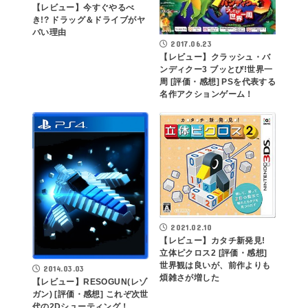
【レビュー】今すぐやるべ
き!? ドラッグ＆ドライブがヤ
バい理由
2017.06.23
【レビュー】クラッシュ・バ
ンディクー3 ブッとび!世界一
周 [評価・感想] PSを代表する
名作アクションゲーム！
2021.02.10
【レビュー】カタチ新発見!
立体ピクロス2 [評価・感想]
世界観は良いが、前作よりも
2014.03.03
煩雑さが増した
【レビュー】RESOGUN(レゾ
ガン) [評価・感想] これぞ次世
代の2Dシューティング！