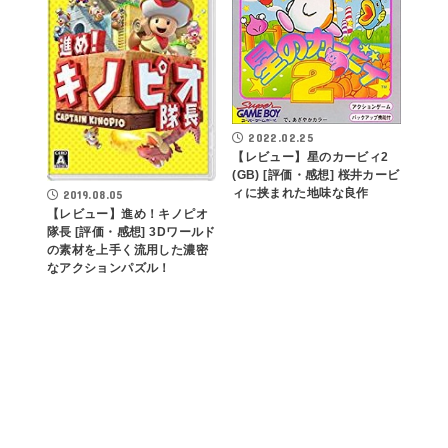
2022.02.25
【レビュー】星のカービィ2
(GB) [評価・感想] 桜井カービ
ィに挟まれた地味な良作
2019.08.05
【レビュー】進め！キノピオ
隊長 [評価・感想] 3Dワールド
の素材を上手く流用した濃密
なアクションパズル！