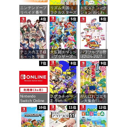
ニンテンドープ
リズム天国 ミ
トモダチコレク
リペイド番号
ラクルスターズ
ション わくわ
1000円|オンラ
-Switch
く生活 -Switch
4位
5位
6位
インコード版
価格：¥5,645
価格：¥6,155
価格：¥1,000
テニスの王子様
大乱闘スマッシ
パワフルプロ野
も～っと 学園
ュブラザーズ
球2026-2027 -
祭の王子様
SPECIAL -
Switch
7位
8位
9位
♡-40 and
Switch
more…
価格：¥6,940
価格：¥6,473
価格：¥6,374
Nintendo
スプラトゥーン
がんばれゴエモ
Switch Online
3 -Switch
ン大集合! -
利用券(個人プ
Switch
10位
11位
12位
ラン3か月)|オ
価格：¥5,536
ンラインコード
価格：¥5,478
版