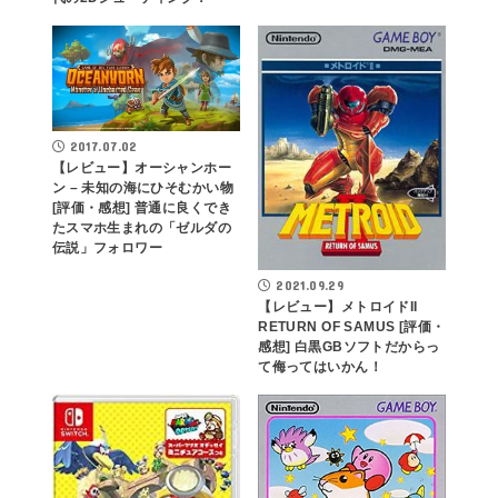
2017.07.02
【レビュー】オーシャンホー
ン – 未知の海にひそむかい物
[評価・感想] 普通に良くでき
たスマホ生まれの「ゼルダの
伝説」フォロワー
2021.09.29
【レビュー】メトロイドII
RETURN OF SAMUS [評価・
感想] 白黒GBソフトだからっ
て侮ってはいかん！