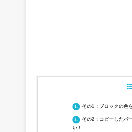
その1：ブロックの色
1.
その2：コピーしたパ
2.
い！