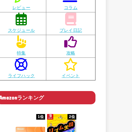
レビュー
コラム
スケジュール
プレイ日記
特集
攻略
ライフハック
イベント
Amazonランキング
1位
2位