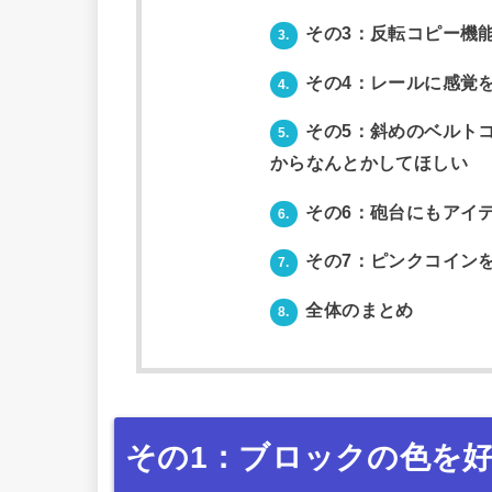
その3：反転コピー機
3.
その4：レールに感覚
4.
その5：斜めのベルト
5.
からなんとかしてほしい
その6：砲台にもアイ
6.
その7：ピンクコイン
7.
全体のまとめ
8.
その1：ブロックの色を