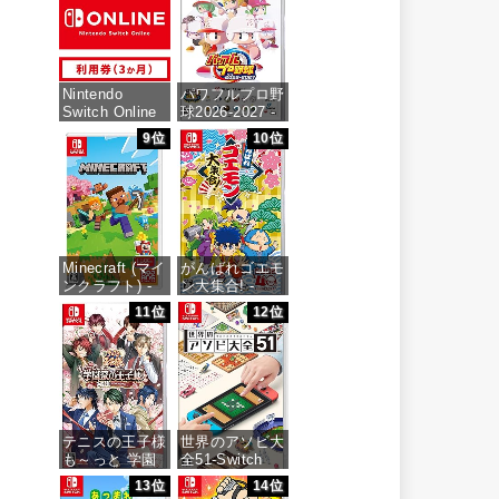
価格：¥6,473
Nintendo
パワフルプロ野
Switch Online
球2026-2027 -
利用券(個人プ
Switch
9位
10位
ラン3か月)|オ
ンラインコード
価格：¥6,927
版
価格：¥900
Minecraft (マイ
がんばれゴエモ
ンクラフト) -
ン大集合! -
Switch
Switch
11位
12位
価格：¥3,400
価格：¥4,436
テニスの王子様
世界のアソビ大
も～っと 学園
全51-Switch
祭の王子様
13位
14位
♡-40 and
価格：¥3,655