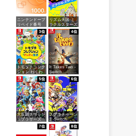
ニンテンドープ
リズム天国 ミ
リペイド番号
ラクルスターズ
1000円|オンラ
-Switch
3位
4位
インコード版
価格：¥5,645
価格：¥1,000
トモダチコレク
It Takes Two -
ション わくわ
Switch
く生活 -Switch
5位
6位
価格：¥3,200
価格：¥6,145
大乱闘スマッシ
スプラトゥーン
ュブラザーズ
3 -Switch
SPECIAL -
7位
8位
Switch
価格：¥5,536