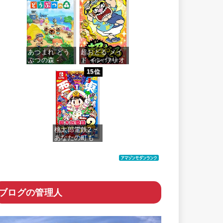
more…
価格：¥7,159
あつまれ どう
超おどる メイ
ぶつの森 -
ド イン ワリオ
Switch
-Switch
15位
価格：¥5,518
価格：¥4,073
桃太郎電鉄2 ~
あなたの町も
きっとある~ 東
日本編+西日本
編
価格：¥6,200
ブログの管理人