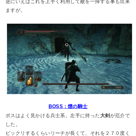
逆にいえばこれを上手く利用して敵を一掃する事も出来
ますが。
BOSS：煙の騎士
ボスはよく見かける兵士系。左手に持った
大剣
が厄介で
した。
ビックリするくらいリーチが長くて、それを２７０度く