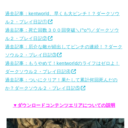
過去記事：kentworld、早くも大ピンチ！？ダークソウ
ル２・プレイ日記①
過去記事：死亡回数３００回突破＼(^o^)／ダークソウ
ル２・プレイ日記②
過去記事：厄介な敵が続出してピンチの連続！？ダーク
ソウル２・プレイ日記③
過去記事：もうやめて！kentworldのライフはゼロよ！
ダークソウル２・プレイ日記④
過去記事：ついにクリア！果たして累計何回死んだの
か？ダークソウル２・プレイ日記⑤
▼ダウンロードコンテンツエリアについての説明