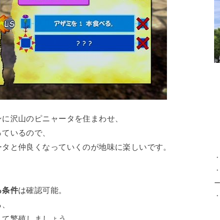
ンに沢山のピニャータを住まわせ、
っているので、
ータと仲良くなっていくのが地味に楽しいです。
・
る条件
は確認可能。
ら、
して繁殖しましょう。