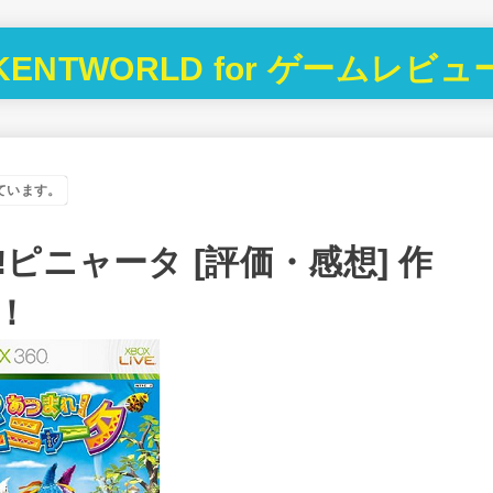
KENTWORLD for ゲームレビュ
ています。
ピニャータ [評価・感想] 作
！