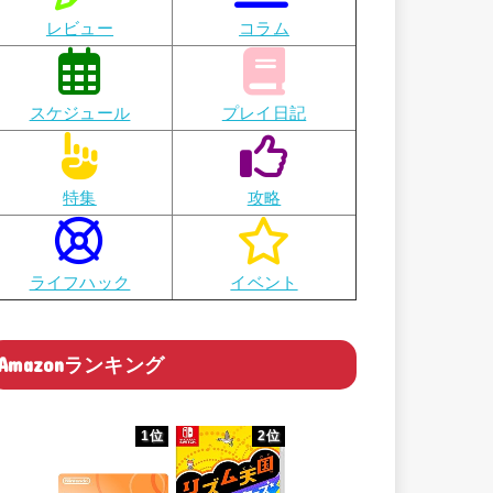
レビュー
コラム
スケジュール
プレイ日記
特集
攻略
ライフハック
イベント
Amazonランキング
1位
2位