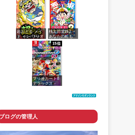
価格：¥5,518
超おどる メイ
桃太郎電鉄2 ~
ド イン ワリオ
あなたの町も
-Switch
きっとある~ 東
15位
日本編+西日本
編
価格：¥4,073
価格：¥6,200
マリオカート8
デラックス -
Switch
価格：¥5,591
ブログの管理人