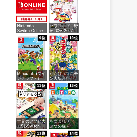
価格：¥6,473
Nintendo
パワフルプロ野
Switch Online
球2026-2027 -
利用券(個人プ
Switch
9位
10位
ラン3か月)|オ
ンラインコード
価格：¥6,927
版
価格：¥900
Minecraft (マイ
がんばれゴエモ
ンクラフト) -
ン大集合! -
Switch
Switch
11位
12位
価格：¥3,400
価格：¥4,436
世界のアソビ大
あつまれ どう
全51-Switch
ぶつの森 -
Switch
13位
14位
価格：¥3,655