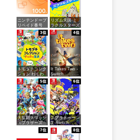
ニンテンドープ
リズム天国 ミ
リペイド番号
ラクルスターズ
1000円|オンラ
-Switch
3位
4位
インコード版
価格：¥5,645
価格：¥1,000
トモダチコレク
It Takes Two -
ション わくわ
Switch
く生活 -Switch
5位
6位
価格：¥3,200
価格：¥6,145
大乱闘スマッシ
スプラトゥーン
ュブラザーズ
3 -Switch
SPECIAL -
7位
8位
Switch
価格：¥5,536