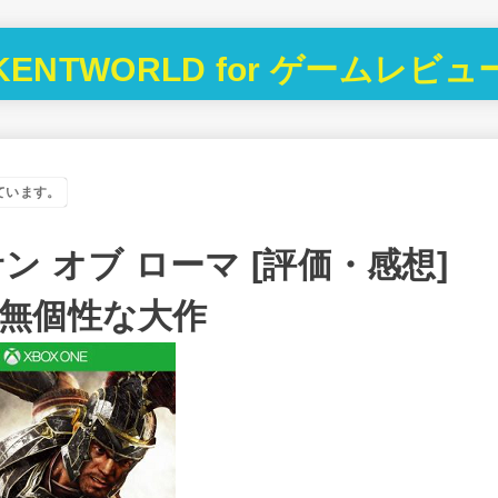
KENTWORLD for ゲームレビュ
ています。
 オブ ローマ [評価・感想]
無個性な大作