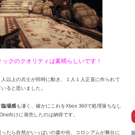
ィックのクオリティは素晴らしいです！
０人以上の兵士が同時に動き、１人１人正直に作られて
ていると思いました。
て
臨場感
も凄く、確かにこれをXbox 360で処理落ちなし
 One向けに発売したのは納得です。
思ったら自然がいっぱいの森や街、コロシアムが舞台に