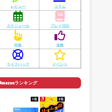
レビュー
コラム
スケジュール
プレイ日記
特集
攻略
ライフハック
イベント
Amazonランキング
1位
2位