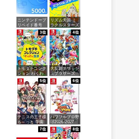
ニンテンドープ
リズム天国 ミ
リペイド番号
ラクルスターズ
5000円|オンラ
-Switch
3位
4位
インコード版
価格：¥5,645
価格：¥5,000
トモダチコレク
大乱闘スマッシ
ション わくわ
ュブラザーズ
く生活 -Switch
SPECIAL -
5位
6位
Switch
価格：¥6,155
価格：¥6,473
テニスの王子様
パワフルプロ野
も～っと 学園
球2026-2027 -
祭の王子様
Switch
7位
8位
♡-40 and
more…
価格：¥6,940