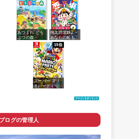
価格：¥4,073
あつまれ どう
桃太郎電鉄2 ~
ぶつの森 -
あなたの町も
Switch
きっとある~ 東
15位
日本編+西日本
編
価格：¥5,518
価格：¥6,200
スーパー マリ
オパーティ ジ
ャンボリー -
Switch
価格：¥6,058
ブログの管理人