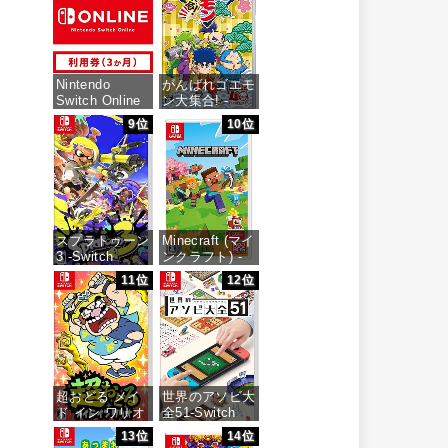
価格：¥7,159
Nintendo
がんばれゴエモ
Switch Online
ン大集合! -
利用券(個人プ
Switch
9位
10位
ラン3か月)|オ
ンラインコード
価格：¥4,436
版
価格：¥900
スプラトゥーン
Minecraft (マイ
3 -Switch
ンクラフト) -
Switch
11位
12位
価格：¥5,536
価格：¥3,400
超おどる メイ
世界のアソビ大
ド イン ワリオ
全51-Switch
-Switch
13位
14位
価格：¥3,655