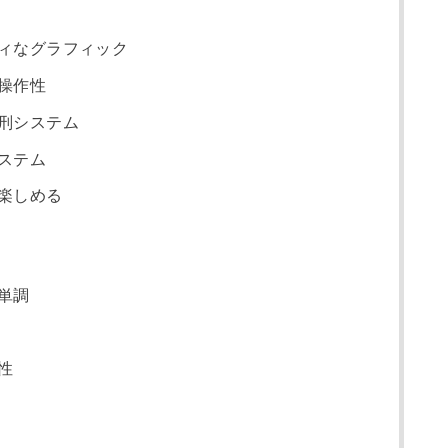
ィなグラフィック
操作性
刑システム
ステム
楽しめる
単調
性