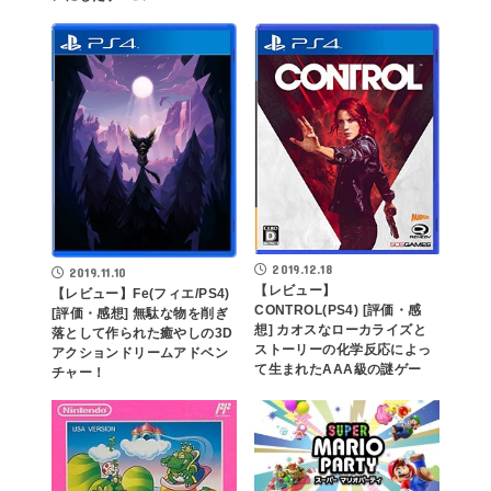
2019.12.18
2019.11.10
【レビュー】
【レビュー】Fe(フィエ/PS4)
CONTROL(PS4) [評価・感
[評価・感想] 無駄な物を削ぎ
想] カオスなローカライズと
落として作られた癒やしの3D
ストーリーの化学反応によっ
アクションドリームアドベン
て生まれたAAA級の謎ゲー
チャー！