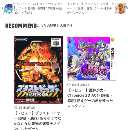
【レビュー】パイロットウイングス
【レビュー】ニンテンドッグス＋キ
リゾート [評価・感想] 3D映像が面
ャッツ [評価・感想] ゲーム性以外
白さと直結！
がパワーアップ！
RECOMMEND
2015.06.01
【レビュー】魔神少女 -
Chronicle 2D ACT- [評価・
感想] 萌えゲーの皮を被った
ロックマン
2015.07.21
【レビュー】ブラストドーザ
ー [評価・感想] ありそうでな
かなかない建物の破壊をメイ
ンにしたゲーム