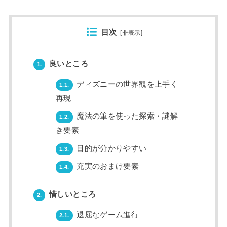
目次
[
非表示
]
良いところ
1.
ディズニーの世界観を上手く
1.1.
再現
魔法の筆を使った探索・謎解
1.2.
き要素
目的が分かりやすい
1.3.
充実のおまけ要素
1.4.
惜しいところ
2.
退屈なゲーム進行
2.1.