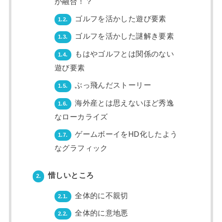
が融合！？
ゴルフを活かした遊び要素
1.2.
ゴルフを活かした謎解き要素
1.3.
もはやゴルフとは関係のない
1.4.
遊び要素
ぶっ飛んだストーリー
1.5.
海外産とは思えないほど秀逸
1.6.
なローカライズ
ゲームボーイをHD化したよう
1.7.
なグラフィック
惜しいところ
2.
全体的に不親切
2.1.
全体的に意地悪
2.2.