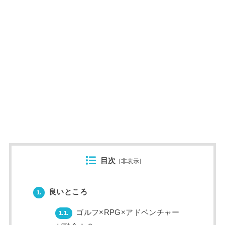
目次
[
非表示
]
良いところ
1.
ゴルフ×RPG×アドベンチャー
1.1.