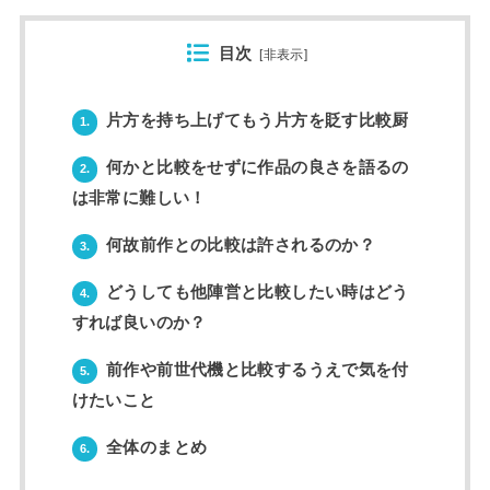
目次
[
非表示
]
片方を持ち上げてもう片方を貶す比較厨
1.
何かと比較をせずに作品の良さを語るの
2.
は非常に難しい！
何故前作との比較は許されるのか？
3.
どうしても他陣営と比較したい時はどう
4.
すれば良いのか？
前作や前世代機と比較するうえで気を付
5.
けたいこと
全体のまとめ
6.