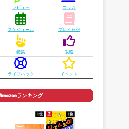
レビュー
コラム
スケジュール
プレイ日記
特集
攻略
ライフハック
イベント
Amazonランキング
1位
2位