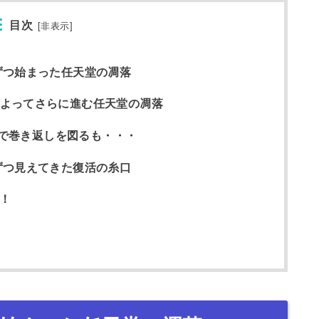
目次
[
非表示
]
しずつ始まった任天堂の凋落
売によってさらに進む任天堂の凋落
i Uで巻き返しを図るも・・・
しずつ見えてきた復活の糸口
活！