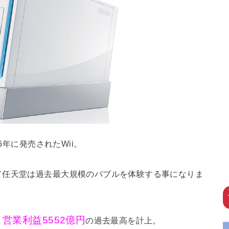
6年に発売されたWii。
て任天堂は過去最大規模のバブルを体験する事になりま
、営業利益5552億円
の過去最高を計上。