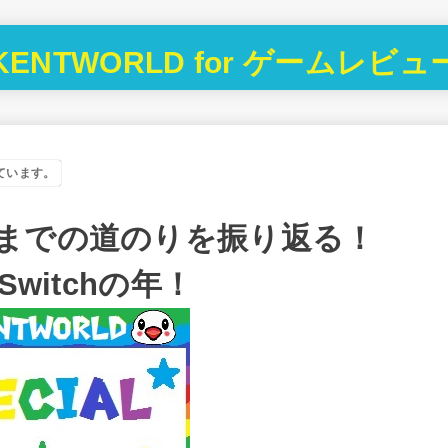
KENTWORLD for ゲームレビュ
ています。
までの道のりを振り返る！
witchの年！