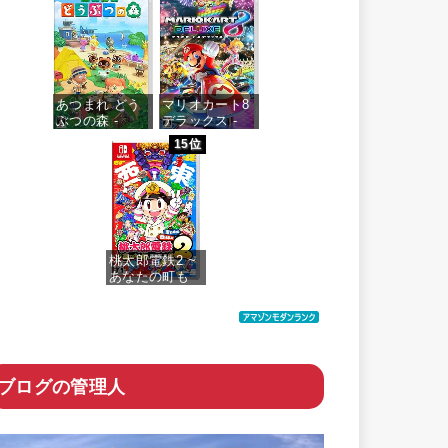
価格：¥4,073
あつまれ どう
マリオカート8
ぶつの森 -
デラックス -
Switch
Switch
15位
価格：¥5,518
価格：¥5,591
桃太郎電鉄2 ~
あなたの町も
きっとある~ 東
日本編+西日本
編
価格：¥6,200
ブログの管理人