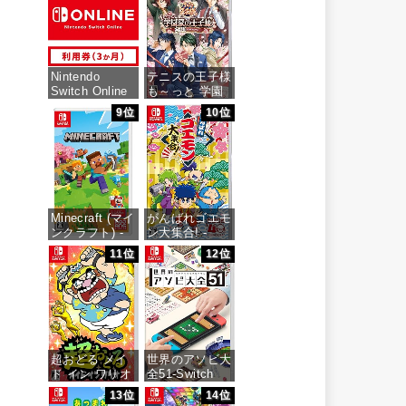
Nintendo
テニスの王子様
Switch Online
も～っと 学園
利用券(個人プ
祭の王子様
9位
10位
ラン3か月)|オ
♡-40 and
ンラインコード
more…
版
価格：¥7,159
価格：¥900
Minecraft (マイ
がんばれゴエモ
ンクラフト) -
ン大集合! -
Switch
Switch
11位
12位
価格：¥3,400
価格：¥4,436
超おどる メイ
世界のアソビ大
ド イン ワリオ
全51-Switch
-Switch
13位
14位
価格：¥3,655