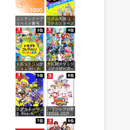
ニンテンドープ
リズム天国 ミ
リペイド番号
ラクルスターズ
1000円|オンラ
-Switch
3位
4位
インコード版
価格：¥5,645
価格：¥1,000
トモダチコレク
大乱闘スマッシ
ション わくわ
ュブラザーズ
く生活 -Switch
SPECIAL -
5位
6位
Switch
価格：¥6,144
価格：¥6,473
スプラトゥーン
パワフルプロ野
3 -Switch
球2026-2027 -
Switch
7位
8位
価格：¥5,536
価格：¥6,927