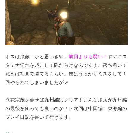
ボスは強敵！かと思いきや、
前回よりも弱い！
すぐにス
タミナ切れを起こして隙だらけなんですよ。落ち着いて
戦えば初見で勝てるくらい。僕はうっかりミスをして１
回やられてしまいましたがｗ
立花宗茂を倒せば
九州編
はクリア！こんなボスが九州編
の最後を飾っても良いのか！？次回は中国編、東海編の
プレイ日記を書いて行きます。