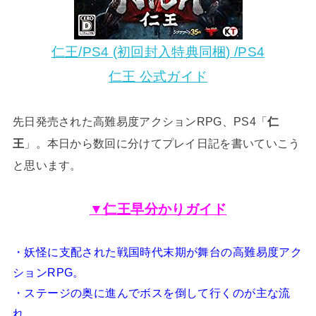
仁王/PS4 (初回封入特典同梱) /PS4
仁王 公式ガイド
先日発売された高難易度アクションRPG、PS4「
仁
王
」。本日から数回に分けてプレイ日記を書いていこう
と思います。
▼仁王早分かりガイド
・妖怪に支配された戦国時代末期が舞台の高難易度アク
ションRPG。
・ステージの奥に進んでボスを倒して行くのが主な流
れ。