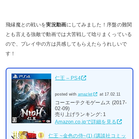
飛縁魔との戦いを
実況動画
にしてみました！序盤の難関
とも言える強敵で動画では大苦戦して唸りまくっている
ので、プレイ中の方は共感してもらえたらうれしいで
す！
仁王 – PS4
posted with
amazlet
at 17.02.11
コーエーテクモゲームス (2017-
02-09)
売り上げランキング: 1
Amazon.co.jpで詳細を見る
仁王 ~金色の侍~(1) (講談社コミッ