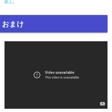
続く
。
おまけ