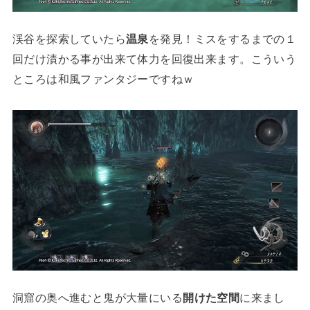
渓谷を探索していたら
温泉
を発見！ミスをするまでの１
回だけ漬かる事が出来て体力を回復出来ます。こういう
ところは和風ファンタジーですねｗ
洞窟の奥へ進むと鬼が大量にいる
開けた空間
に来まし