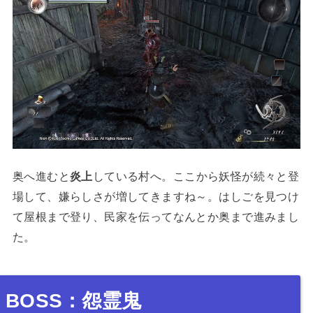
奥へ進むと
炎上
している村へ。ここから妖怪が続々と登
場して、嫌らしさが増してきますね～。はしごを見つけ
て屋根まで登り、民家を伝ってなんとか奥まで進みまし
た。
BOSS：怨霊鬼