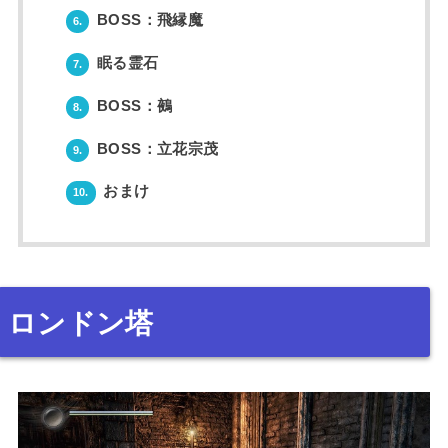
BOSS：飛縁魔
6.
眠る霊石
7.
BOSS：鵺
8.
BOSS：立花宗茂
9.
おまけ
10.
ロンドン塔