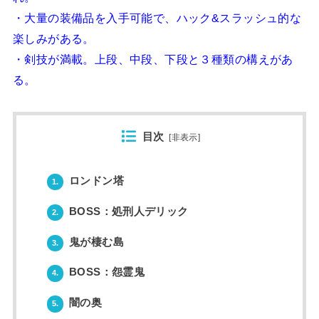
・大量の装備品を入手可能で、ハック&スラッシュ的な
楽しみがある。
・剣技が満載。上段、中段、下段と３種類の構えがあ
る。
目次
[
非表示
]
ロンドン塔
1.
BOSS：処刑人デリック
2.
鬼が棲む島
3.
BOSS：怨霊鬼
4.
闇の奥
5.