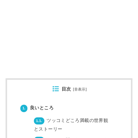
目次
[
非表示
]
良いところ
1.
ツッコミどころ満載の世界観
1.1.
とストーリー