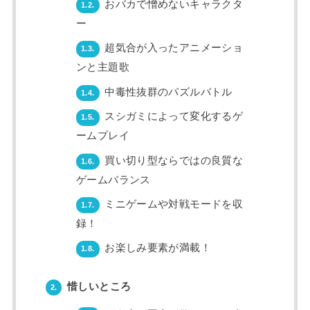
おバカで憎めないキャラクタ
1.2.
ー
超気合が入ったアニメーショ
1.3.
ンと主題歌
中毒性抜群のパズルバトル
1.4.
スシガミによって変化するゲ
1.5.
ームプレイ
買い切り型ならではの良質な
1.6.
ゲームバランス
ミニゲームや対戦モードを収
1.7.
録！
お楽しみ要素が満載！
1.8.
惜しいところ
2.