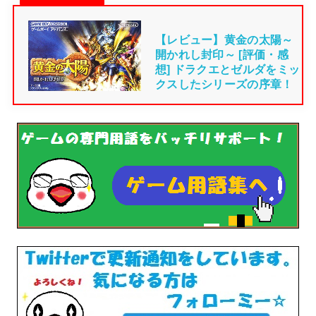
【レビュー】黄金の太陽～
開かれし封印～ [評価・感
想] ドラクエとゼルダをミッ
クスしたシリーズの序章！