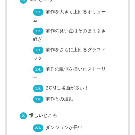
前作を大きく上回るボリュー
1.1.
ム
前作の良い点はそのまま引き
1.2.
継ぎ
前作をさらに上回るグラフィ
1.3.
ック
前作の敵側を描いたストーリ
1.4.
ー
BGMに名曲が多い！
1.5.
前作との連動
1.6.
惜しいところ
2.
ダンジョンが長い
2.1.