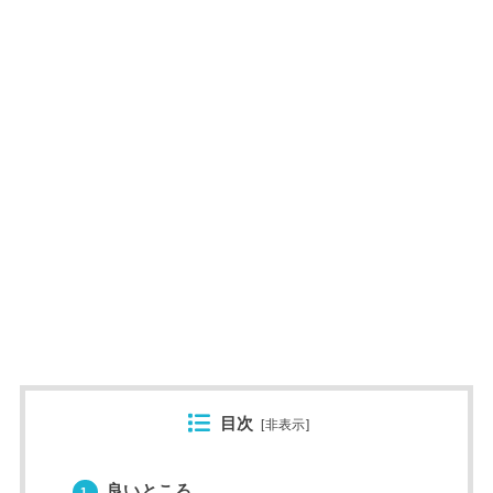
目次
[
非表示
]
良いところ
1.