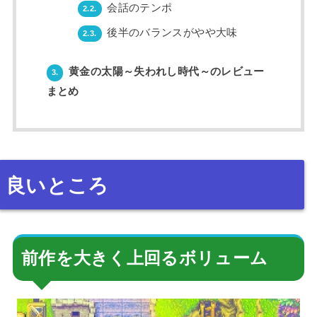
会話のテンポ
2.2.
後半のバランスがやや大味
2.3.
黄金の太陽～失われし時代～のレビュー
3.
まとめ
良いところ
前作を大きく上回るボリューム