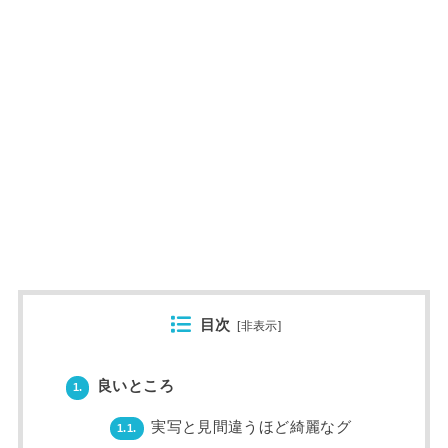
目次
[
非表示
]
良いところ
1.
実写と見間違うほど綺麗なグ
1.1.