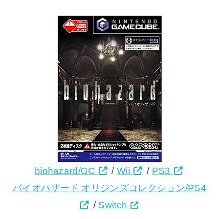
biohazard/GC
/
Wii
/
PS3
バイオハザード オリジンズコレクション/PS4
/
Switch