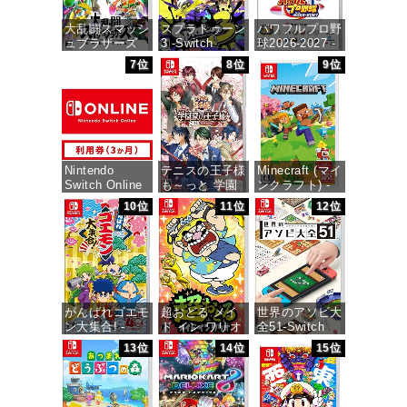
大乱闘スマッシ
スプラトゥーン
パワフルプロ野
ュブラザーズ
3 -Switch
球2026-2027 -
SPECIAL -
Switch
7位
8位
9位
Switch
価格：¥5,536
価格：¥6,927
価格：¥6,473
Nintendo
テニスの王子様
Minecraft (マイ
Switch Online
も～っと 学園
ンクラフト) -
利用券(個人プ
祭の王子様
Switch
10位
11位
12位
ラン3か月)|オ
♡-40 and
ンラインコード
more…
価格：¥3,400
版
価格：¥7,159
価格：¥900
がんばれゴエモ
超おどる メイ
世界のアソビ大
ン大集合! -
ド イン ワリオ
全51-Switch
Switch
-Switch
13位
14位
15位
価格：¥3,655
価格：¥4,436
価格：¥4,073