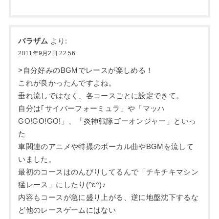
バラザム
より:
2011年9月2日 22:56
>自分好みのBGMでレースが楽しめる！
これが良かったんですよね。
垂れ流しではなく、各コースごとに設定できて。
自分は｢サイバーフォーミュラ」や「マッハ
GO!GO!GO!」、「炎神戦隊ゴーオンジャー」といっ
た
車関連のアニメや特撮のボーカル曲やBGMを流して
いました。
最初のコースはのんびりしてるんで「チキチキマシン
猛レース」にしたり(^ε^)♪
内容もコースが急に盛り上がる、逆に地盤沈下するな
ど他のレースゲームにはない