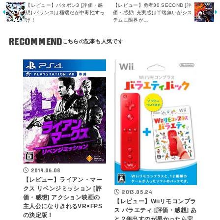
【レビュー】パタポン3 [評価・感
【レビュー】勇者30 SECOND [評
想] バランスは極端だが中毒性すっ
価・感想] 充実感は半端無いがシス
げ！
テムに限界が…
RECOMMEND
2019.06.08
【レビュー】ライアン・マー
クス リベンジミッション [評
2013.05.24
価・感想] アクション映画の
【レビュー】Wiiリモコンプラ
主人公になりきれるVR×FPS
ス バラエティ [評価・感想] あ
の決定版！
と２年出すのが早かったら完