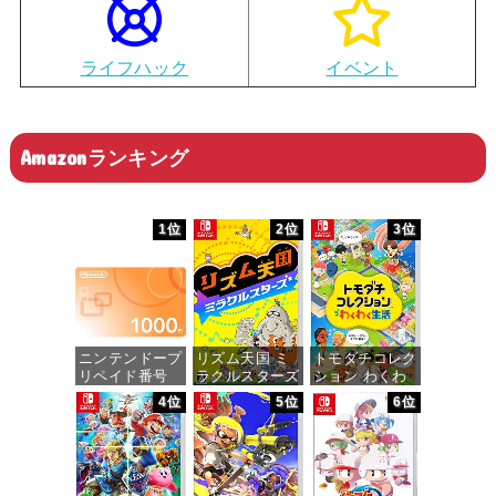
ライフハック
イベント
Amazonランキング
1位
2位
3位
ニンテンドープ
リズム天国 ミ
トモダチコレク
リペイド番号
ラクルスターズ
ション わくわ
1000円|オンラ
-Switch
く生活 -Switch
4位
5位
6位
インコード版
価格：¥5,645
価格：¥6,144
価格：¥1,000