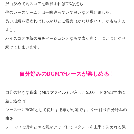
沢山決めて
高スコアを獲得すれば
OKな点も、
他のレースゲームとは
一味違っていて良いなと思いました。
良い成績を収めればしっかりとご褒美（かなり多い！）がもらえま
すし、
ハイスコア更新の
モチベーション
となる要素が多く、ついついやり
続けてしまいます。
自分好みのBGMでレースが楽しめる！
自分の好きな
音楽（MP3ファイル）
が入った
SDカード
をWii本体に
差し込めば
レース中にBGMとして使用する事が可能です。やっぱり自分好みの
曲を
レース中に流すとやる気がアップしてスタントを上手く決めれる気