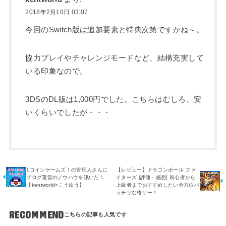
2018年2月10日 03:07
今回のSwitch版は追加要素と特典次第ですかね～。
協力プレイやチャレンジモードなど、結構充実して
いる印象なので。
3DSのDL版は1,000円でした。こちらはむしろ、安
いくらいでしたが・・・
1コインゲームズ！の管理人さんに
【レビュー】ドラゴンボール ファ
ブログ運営のノウハウを訊いた！
イターズ [評価・感想] 初心者から
【kentworld×こうゆう】
上級者までおすすめしたい全方位バ
ッチリな格ゲー！
RECOMMEND