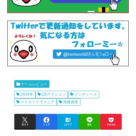
ゲームレビュー
2004年
2Dアクション
インディーズ
メトロイドヴァニア
高難易度
ポスト
シェア
はてブ
送る
Pocket