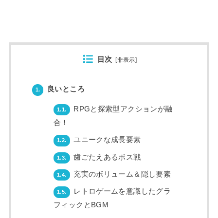
目次
[
非表示
]
良いところ
1.
RPGと探索型アクションが融
1.1.
合！
ユニークな成長要素
1.2.
歯ごたえあるボス戦
1.3.
充実のボリューム＆隠し要素
1.4.
レトロゲームを意識したグラ
1.5.
フィックとBGM