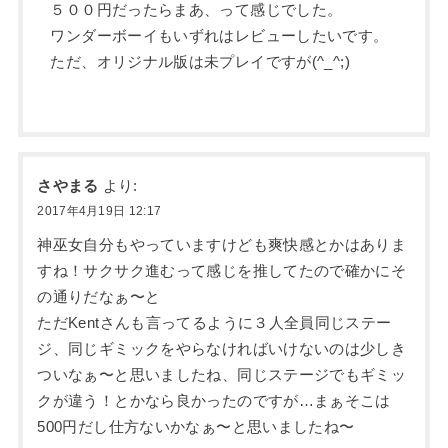
５００円だったらまあ、って感じでした。
ワンダーボーイもいずれはレビューしたいです。
ただ、オリジナル版は未プレイですが(^_^;)
さやまる
より:
2017年4月19日 12:17
神巫女自分もやっていますけども爽快感とかはありま
すね！サクサク進むって感じを推してたので確かにそ
の通りだなぁ〜と
ただKentさんも言ってるように３人全員同じステー
ジ、同じギミックをやらなければいけないのは少しき
ついなぁ〜と思いましたね、同じステージでもギミッ
クが違う！とかなら良かったのですが…まぁそこは
500円だし仕方ないかなぁ〜と思いましたね〜