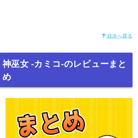
目次へ戻る
神巫女 -カミコ-のレビューまと
め