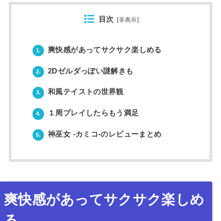
目次
[
非表示
]
爽快感があってサクサク楽しめる
1.
2Dゼルダっぽい謎解きも
2.
和風テイストの世界観
3.
１周プレイしたらもう満足
4.
神巫女 -カミコ-のレビューまとめ
5.
爽快感があってサクサク楽しめ
る