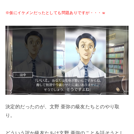
※仮にイケメンだったとしても問題ありですが・・・ｗ
決定的だったのが、文野 亜弥の級友たちとのやり取
り。
どういう訳か級友たちは文野 亜弥のことを話そうとし