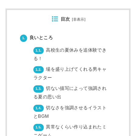
目次
[
非表示
]
良いところ
1.
高校生の夏休みを追体験でき
1.1.
る！
場を盛り上げてくれる男キャ
1.2.
ラクター
切ない描写によって強調され
1.3.
る夏の思い出
切なさを強調させるイラスト
1.4.
とBGM
異常なくらい作り込まれたミ
1.5.
ニゲーム