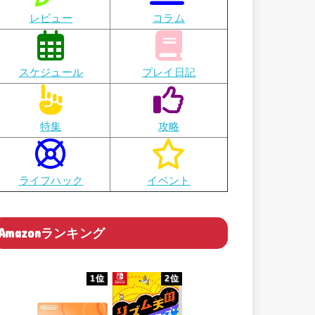
レビュー
コラム
スケジュール
プレイ日記
特集
攻略
ライフハック
イベント
Amazonランキング
1位
2位