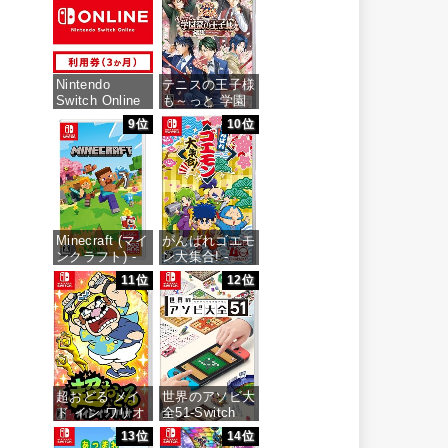
Nintendo
テニスの王子様
Switch Online
も～っと 学園
利用券(個人プ
祭の王子様
9位
10位
ラン3か月)|オ
♡-40 and
ンラインコード
more…
版
価格：¥7,159
価格：¥900
Minecraft (マイ
がんばれゴエモ
ンクラフト) -
ン大集合! -
Switch
Switch
11位
12位
価格：¥3,400
価格：¥4,436
超おどる メイ
世界のアソビ大
ド イン ワリオ
全51-Switch
-Switch
13位
14位
価格：¥3,655