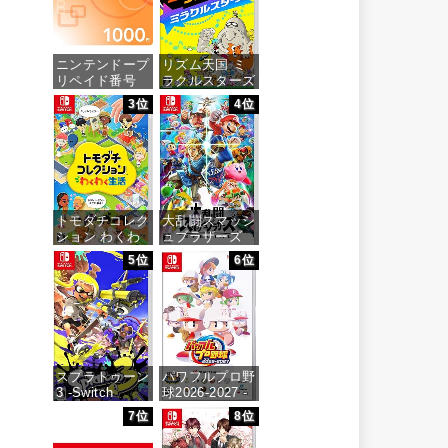
ニンテンドープ
リズム天国 ミ
リペイド番号
ラクルスターズ
1000円|オンラ
-Switch
3位
4位
インコード版
価格：¥5,645
価格：¥1,000
トモダチコレク
大乱闘スマッシ
ション わくわ
ュブラザーズ
く生活 -Switch
SPECIAL -
5位
6位
Switch
価格：¥6,144
価格：¥6,473
スプラトゥーン
パワフルプロ野
3 -Switch
球2026-2027 -
Switch
7位
8位
価格：¥5,536
価格：¥6,927