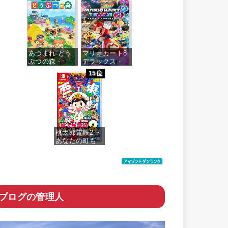
価格：¥4,073
あつまれ どう
マリオカート8
ぶつの森 -
デラックス -
Switch
Switch
15位
価格：¥5,518
価格：¥5,591
桃太郎電鉄2 ~
あなたの町も
きっとある~ 東
日本編+西日本
編
価格：¥6,200
ブログの管理人