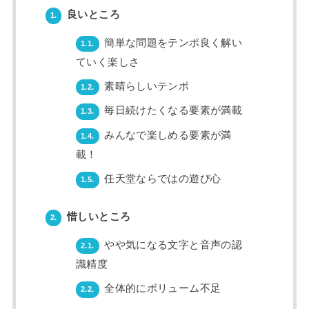
良いところ
1.
簡単な問題をテンポ良く解い
1.1.
ていく楽しさ
素晴らしいテンポ
1.2.
毎日続けたくなる要素が満載
1.3.
みんなで楽しめる要素が満
1.4.
載！
任天堂ならではの遊び心
1.5.
惜しいところ
2.
やや気になる文字と音声の認
2.1.
識精度
全体的にボリューム不足
2.2.