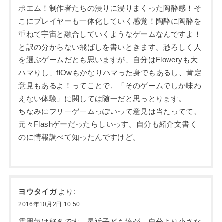
ポエム！制作者たちの浸りに浸りまくった陶酔感！そ
こにプレイヤーも一体化していく感覚！陶酔に陶酔を
重ねて宇宙と融合していくようなゲームなんですよ！
と訳の分からない飛ばしを書いときます。恐ろしく人
を選ぶゲームだとも思いますが、自分はFloweryも大
ハマりし、flOwもかなりハマった身でもあるし、肯定
意見もあるよ！ってことで。「そのゲームでしか味わ
えない体験」に関しては随一だと思っとります。
ちなみにフリーゲームっぽいって意見は当たってて、
元々Flashゲーだったらしいっす。自分も紹介文書く
のに情報調べて知ったんですけど。
ヨウタイガ
より:
2016年10月2日 10:50
雰囲気は好きです。最近子ども達が、自分より小さな