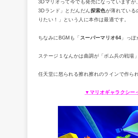
3Dマリオって今でも発売になっていますが
3Dランド」とだんだん
探索色
が薄れている
りたい！」という人に本作は最適です。
ちなみにBGMも「
スーパーマリオ64
」っぽ
ステージ１なんかは曲調が「ボム兵の戦場
任天堂に怒られる擦れ擦れのラインで作ら
▼マリオギャラクシー