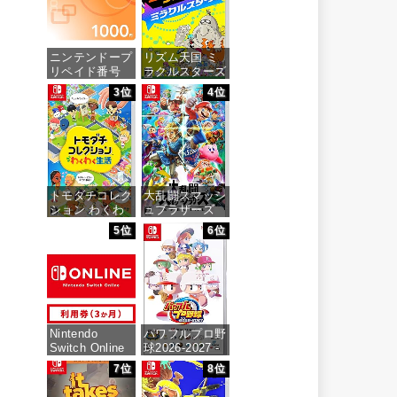
ニンテンドープ
リズム天国 ミ
リペイド番号
ラクルスターズ
1000円|オンラ
-Switch
3位
4位
インコード版
価格：¥5,595
価格：¥1,000
トモダチコレク
大乱闘スマッシ
ション わくわ
ュブラザーズ
く生活 -Switch
SPECIAL -
5位
6位
Switch
価格：¥6,155
価格：¥6,473
Nintendo
パワフルプロ野
Switch Online
球2026-2027 -
利用券(個人プ
Switch
7位
8位
ラン3か月)|オ
ンラインコード
価格：¥6,927