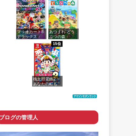
♡ game
価格：¥7,700
マリオカート8
あつまれ どう
デラックス -
ぶつの森 -
Switch
Switch
15位
価格：¥5,430
価格：¥5,518
桃太郎電鉄2 ~
あなたの町も
きっとある~ 東
日本編+西日本
編
価格：¥6,200
ブログの管理人