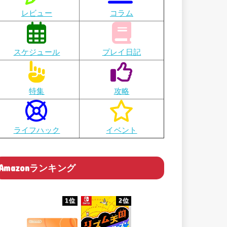
レビュー
コラム
スケジュール
プレイ日記
特集
攻略
ライフハック
イベント
Amazonランキング
1位
2位