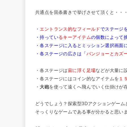
共通点を箇条書きで挙げさせて頂くと・・
・
エントランス的なフィールド
でステージ
・持ってい
るキーアイテム
の個数によって
・各ステージに入るとミッション選択画面
・各ステージの広さは「
バンジョーとカズ
・各ステージは
宙に浮く足場
などが大量に
・各ステージにはコイン的なアイテムを
１
・
大砲
を使って遠くへ飛んでいく仕掛けが
どうでしょう？探索型3Dアクションゲーム
そっくりなゲームである事が分かると思い