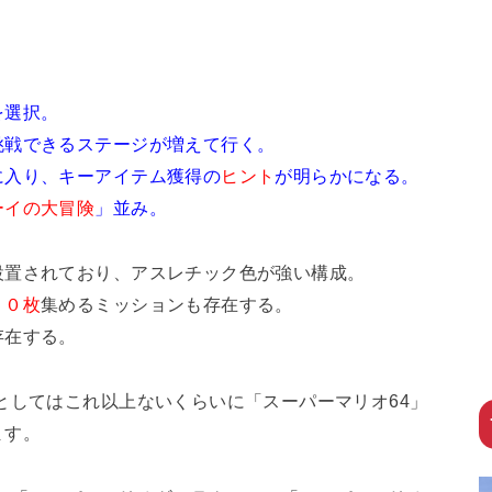
・
を選択。
挑戦できるステージが増えて行く。
に入り、キーアイテム獲得の
ヒント
が明らかになる。
ーイの大冒険
」並み。
設置されており、アスレチック色が強い構成。
５０枚
集めるミッションも存在する。
存在する。
としてはこれ以上ないくらいに「スーパーマリオ64」
ます。