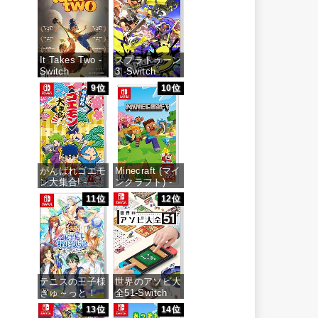
版
価格：¥900
It Takes Two -
スプラトゥーン
Switch
3 -Switch
9位
10位
価格：¥3,200
価格：¥5,536
がんばれゴエモ
Minecraft (マイ
ン大集合! -
ンクラフト) -
Switch
Switch
11位
12位
価格：¥4,436
価格：¥3,400
テニスの王子様
世界のアソビ大
ぎゅ～っと！
全51-Switch
ドキドキサバイ
13位
14位
バル Tie break
価格：¥3,655