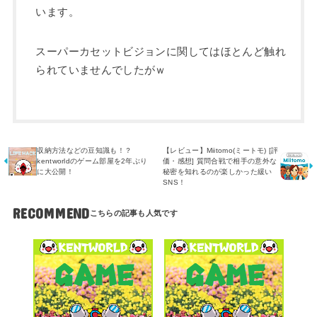
います。
スーパーカセットビジョンに関してはほとんど触れ
られていませんでしたがｗ
収納方法などの豆知識も！？
【レビュー】Miitomo(ミートモ) [評
kentworldのゲーム部屋を2年ぶり
価・感想] 質問合戦で相手の意外な
に大公開！
秘密を知れるのが楽しかった緩い
SNS！
RECOMMEND