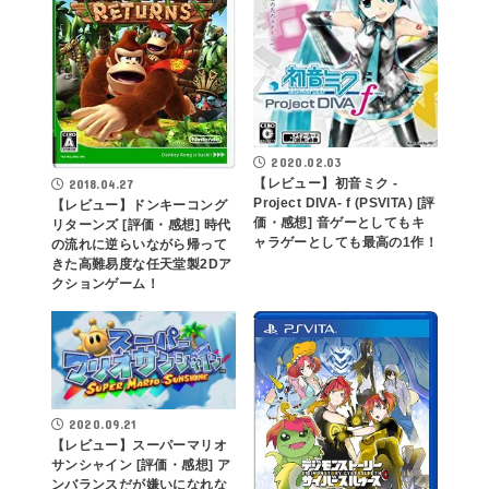
2020.02.03
【レビュー】初音ミク -
2018.04.27
Project DIVA- f (PSVITA) [評
【レビュー】ドンキーコング
価・感想] 音ゲーとしてもキ
リターンズ [評価・感想] 時代
ャラゲーとしても最高の1作！
の流れに逆らいながら帰って
きた高難易度な任天堂製2Dア
クションゲーム！
2020.09.21
【レビュー】スーパーマリオ
サンシャイン [評価・感想] ア
ンバランスだが嫌いになれな