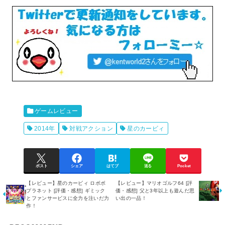
ゲームレビュー
2014年
対戦アクション
星のカービィ
ポスト
シェア
はてブ
送る
Pocket
【レビュー】星のカービィ ロボボ
【レビュー】マリオゴルフ64 [評
プラネット [評価・感想] ギミック
価・感想] 父と3年以上も遊んだ思
とファンサービスに全力を注いだ力
い出の一品！
作！