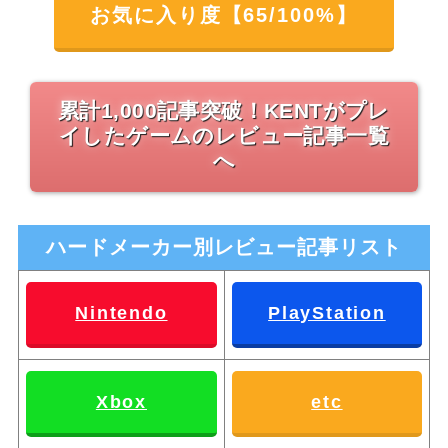
お気に入り度【65/100%】
累計1,000記事突破！KENTがプレ
イしたゲームのレビュー記事一覧
へ
ハードメーカー別レビュー記事リスト
Nintendo
PlayStation
Xbox
etc