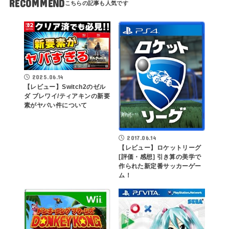
RECOMMEND
2025.06.14
【レビュー】Switch2のゼル
ダ ブレワイ/ティアキンの新要
素がヤバい件について
2017.06.14
【レビュー】ロケットリーグ
[評価・感想] 引き算の美学で
作られた新定番サッカーゲー
ム！