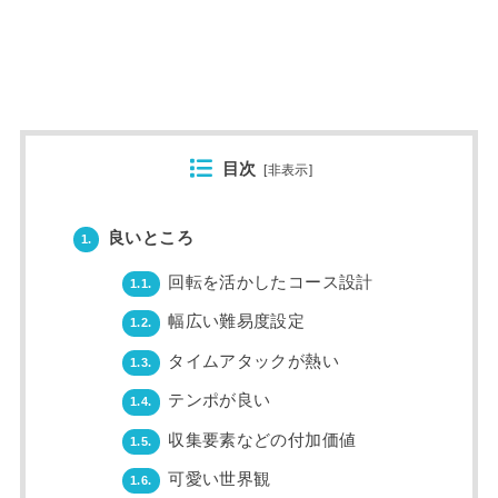
目次
[
非表示
]
良いところ
1.
回転を活かしたコース設計
1.1.
幅広い難易度設定
1.2.
タイムアタックが熱い
1.3.
テンポが良い
1.4.
収集要素などの付加価値
1.5.
可愛い世界観
1.6.