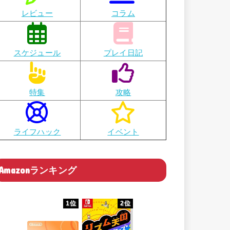
レビュー
コラム
スケジュール
プレイ日記
特集
攻略
ライフハック
イベント
Amazonランキング
1位
2位