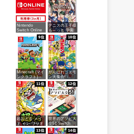
Nintendo
テニスの王子様
Switch Online
も～っと 学園
利用券(個人プ
祭の王子様
9位
10位
ラン3か月)|オ
♡-40 and
ンラインコード
more…
版
価格：¥7,159
価格：¥900
Minecraft (マイ
がんばれゴエモ
ンクラフト) -
ン大集合! -
Switch
Switch
11位
12位
価格：¥3,400
価格：¥4,436
超おどる メイ
世界のアソビ大
ド イン ワリオ
全51-Switch
-Switch
13位
14位
価格：¥3,655