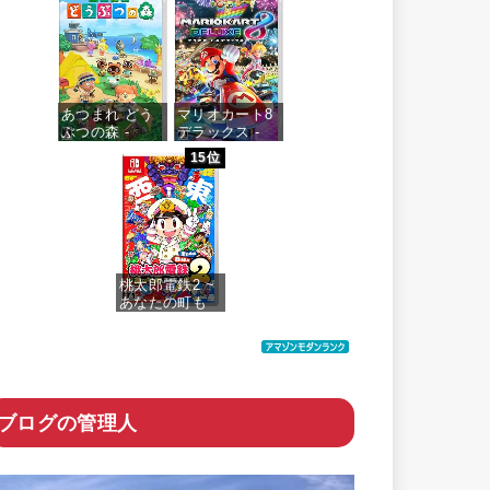
価格：¥4,073
あつまれ どう
マリオカート8
ぶつの森 -
デラックス -
Switch
Switch
15位
価格：¥5,518
価格：¥5,591
桃太郎電鉄2 ~
あなたの町も
きっとある~ 東
日本編+西日本
編
価格：¥6,200
ブログの管理人