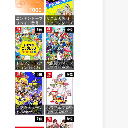
ニンテンドープ
リズム天国 ミ
リペイド番号
ラクルスターズ
1000円|オンラ
-Switch
3位
4位
インコード版
価格：¥5,645
価格：¥1,000
トモダチコレク
大乱闘スマッシ
ション わくわ
ュブラザーズ
く生活 -Switch
SPECIAL -
5位
6位
Switch
価格：¥6,144
価格：¥6,473
スプラトゥーン
パワフルプロ野
3 -Switch
球2026-2027 -
Switch
7位
8位
価格：¥5,536
価格：¥6,927