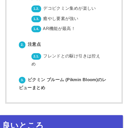
デコピクミン集めが楽しい
1.2.
癒やし要素が強い
1.3.
AR機能が最高！
1.4.
注意点
2.
フレンドとの駆け引きは控え
2.1.
め
ピクミン ブルーム (Pikmin Bloom)のレ
3.
ビューまとめ
良いところ