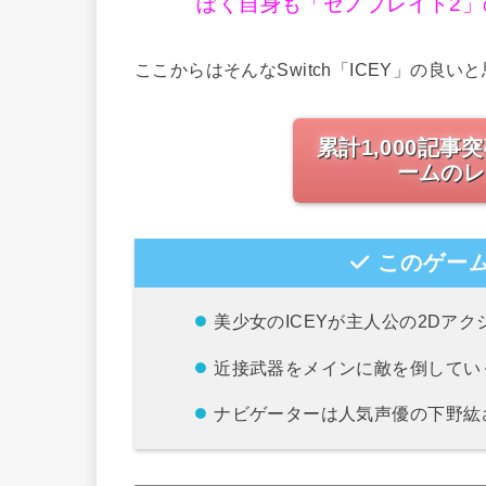
ぼく自身も「ゼノブレイド2
ここからはそんなSwitch「ICEY」の良
累計1,000記事
ームのレ
このゲーム
美少女のICEYが主人公の2Dア
近接武器をメインに敵を倒してい
ナビゲーターは人気声優の下野紘