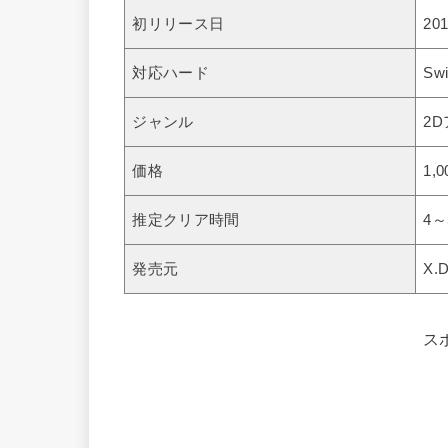
初リリース日
20
対応ハード
Swi
ジャンル
2
価格
1,
推定クリア時間
4
発売元
X.D
ス