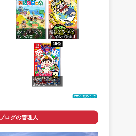
more…
価格：¥7,159
あつまれ どう
超おどる メイ
ぶつの森 -
ド イン ワリオ
Switch
-Switch
15位
価格：¥5,518
価格：¥4,073
桃太郎電鉄2 ~
あなたの町も
きっとある~ 東
日本編+西日本
編
価格：¥6,200
ブログの管理人