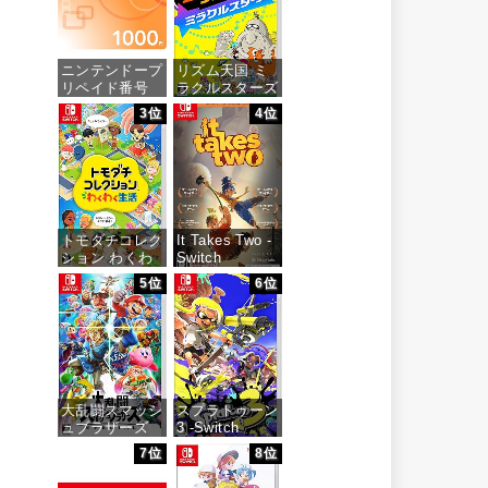
ニンテンドープ
リズム天国 ミ
リペイド番号
ラクルスターズ
1000円|オンラ
-Switch
3位
4位
インコード版
価格：¥5,645
価格：¥1,000
トモダチコレク
It Takes Two -
ション わくわ
Switch
く生活 -Switch
5位
6位
価格：¥3,200
価格：¥6,145
大乱闘スマッシ
スプラトゥーン
ュブラザーズ
3 -Switch
SPECIAL -
7位
8位
Switch
価格：¥5,536