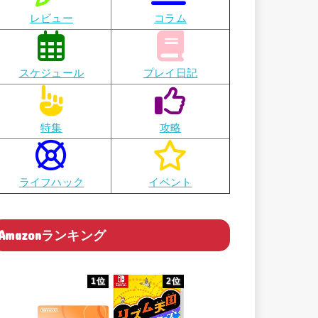
レビュー
コラム
スケジュール
プレイ日記
特集
攻略
ライフハック
イベント
Amazonランキング
1位
2位