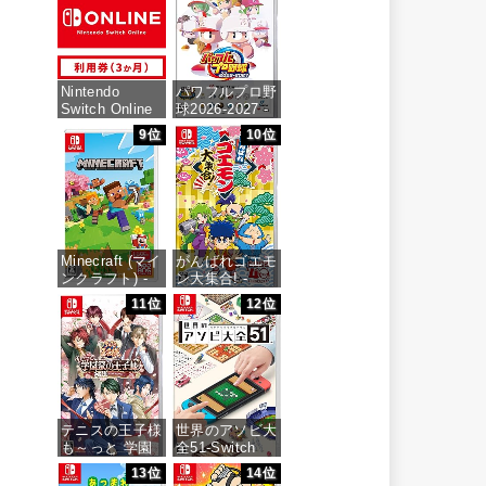
価格：¥6,473
Nintendo
パワフルプロ野
Switch Online
球2026-2027 -
利用券(個人プ
Switch
9位
10位
ラン3か月)|オ
ンラインコード
価格：¥6,927
版
価格：¥900
Minecraft (マイ
がんばれゴエモ
ンクラフト) -
ン大集合! -
Switch
Switch
11位
12位
価格：¥3,400
価格：¥4,436
テニスの王子様
世界のアソビ大
も～っと 学園
全51-Switch
祭の王子様
13位
14位
♡-40 and
価格：¥3,655