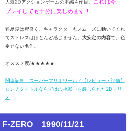
これは今、
人気2Dアクションゲームの本編４作目。
プレイしても十分に楽しめます！
難易度は程良く、キャラクターもスムーズに動いてくれ
てストレスはほとんど感じません。
大安定の内容
で、色
褪せない名作。
オススメ度/★★★★★
関連記事：スーパーマリオワールド【レビュー・評価】
ロンチタイトルならではの挑戦心を感じられた2Dマリ
オ
F-ZERO 1990/11/21