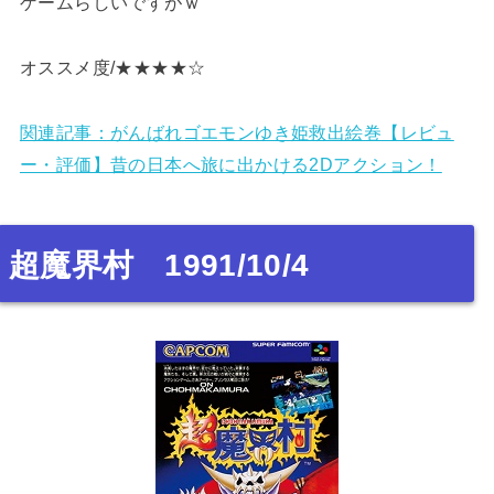
ゲームらしいですがｗ
オススメ度/★★★★☆
関連記事：がんばれゴエモンゆき姫救出絵巻【レビュ
ー・評価】昔の日本へ旅に出かける2Dアクション！
超魔界村 1991/10/4