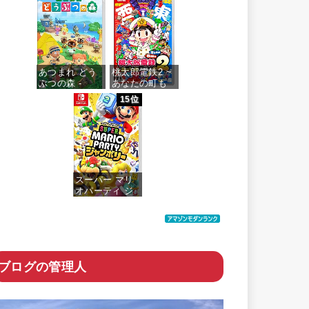
価格：¥4,073
あつまれ どう
桃太郎電鉄2 ~
ぶつの森 -
あなたの町も
Switch
きっとある~ 東
15位
日本編+西日本
編
価格：¥5,518
価格：¥6,200
スーパー マリ
オパーティ ジ
ャンボリー -
Switch
価格：¥6,055
ブログの管理人