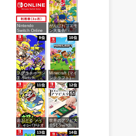
価格：¥7,159
Nintendo
がんばれゴエモ
Switch Online
ン大集合! -
利用券(個人プ
Switch
9位
10位
ラン3か月)|オ
ンラインコード
価格：¥5,478
版
価格：¥900
スプラトゥーン
Minecraft (マイ
3 -Switch
ンクラフト) -
Switch
11位
12位
価格：¥5,536
価格：¥3,400
超おどる メイ
世界のアソビ大
ド イン ワリオ
全51-Switch
-Switch
13位
14位
価格：¥3,655