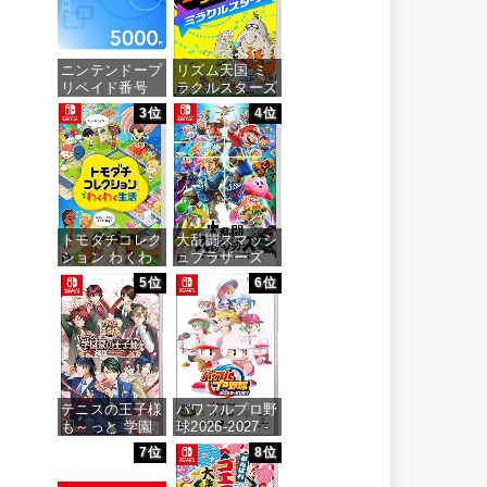
ニンテンドープ
リズム天国 ミ
リペイド番号
ラクルスターズ
5000円|オンラ
-Switch
3位
4位
インコード版
価格：¥5,645
価格：¥5,000
トモダチコレク
大乱闘スマッシ
ション わくわ
ュブラザーズ
く生活 -Switch
SPECIAL -
5位
6位
Switch
価格：¥6,144
価格：¥6,473
テニスの王子様
パワフルプロ野
も～っと 学園
球2026-2027 -
祭の王子様
Switch
7位
8位
♡-40 and
more…
価格：¥6,940