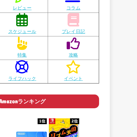
レビュー
コラム
スケジュール
プレイ日記
特集
攻略
ライフハック
イベント
Amazonランキング
1位
2位