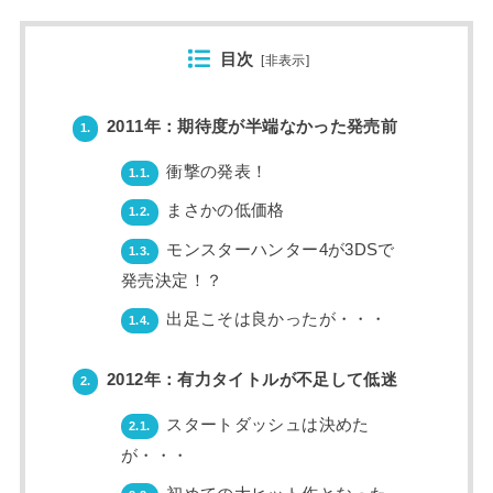
目次
[
非表示
]
2011年：期待度が半端なかった発売前
1.
衝撃の発表！
1.1.
まさかの低価格
1.2.
モンスターハンター4が3DSで
1.3.
発売決定！？
出足こそは良かったが・・・
1.4.
2012年：有力タイトルが不足して低迷
2.
スタートダッシュは決めた
2.1.
が・・・