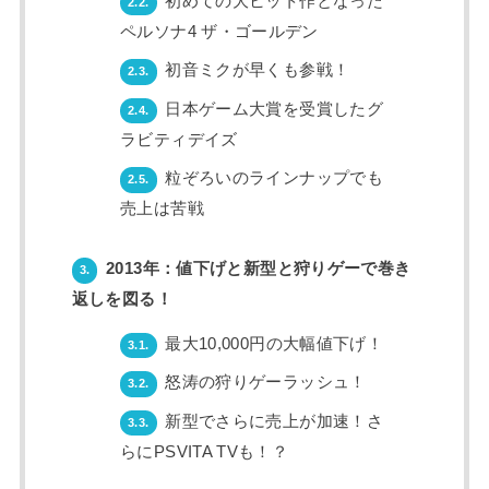
初めての大ヒット作となった
2.2.
ペルソナ4 ザ・ゴールデン
初音ミクが早くも参戦！
2.3.
日本ゲーム大賞を受賞したグ
2.4.
ラビティデイズ
粒ぞろいのラインナップでも
2.5.
売上は苦戦
2013年：値下げと新型と狩りゲーで巻き
3.
返しを図る！
最大10,000円の大幅値下げ！
3.1.
怒涛の狩りゲーラッシュ！
3.2.
新型でさらに売上が加速！さ
3.3.
らにPSVITA TVも！？